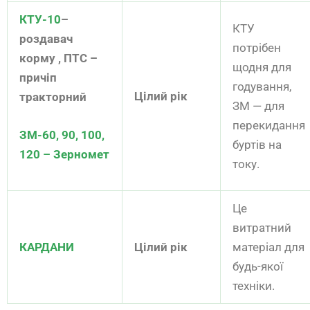
КТУ-10
–
КТУ
роздавач
потрібен
корму , ПТС –
щодня для
причіп
годування,
Цілий рік
тракторний
ЗМ — для
перекидання
ЗМ-60, 90, 100,
буртів на
120 – Зерномет
току.
Це
витратний
КАРДАНИ
Цілий рік
матеріал для
будь-якої
техніки.