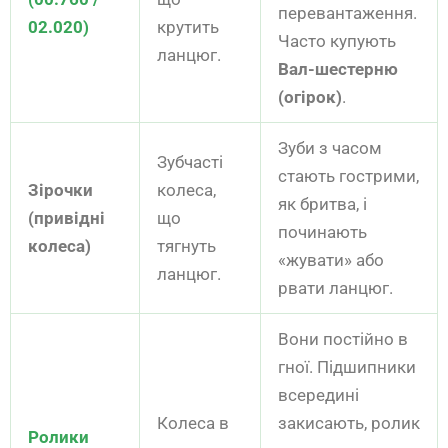
перевантаження.
02.020)
крутить
Часто купують
ланцюг.
Вал-шестерню
(огірок)
.
Зуби з часом
Зубчасті
стають гострими,
Зірочки
колеса,
як бритва, і
(привідні
що
починають
колеса)
тягнуть
«жувати» або
ланцюг.
рвати ланцюг.
Вони постійно в
гної. Підшипники
всередині
Колеса в
закисають, ролик
Ролики