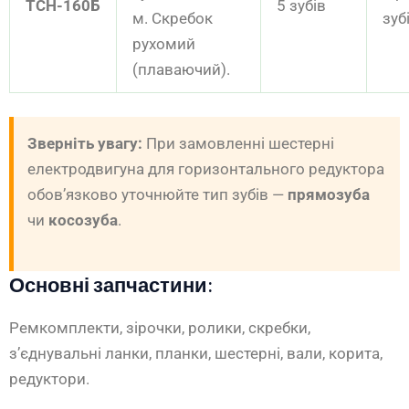
ТСН-160Б
5 зубів
м. Скребок
зуб
рухомий
(плаваючий).
Зверніть увагу:
При замовленні шестерні
електродвигуна для горизонтального редуктора
обов’язково уточнюйте тип зубів —
прямозуба
чи
косозуба
.
Основні запчастини:
Ремкомплекти, зірочки, ролики, скребки,
з’єднувальні ланки, планки, шестерні, вали, корита,
редуктори.