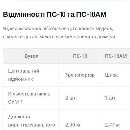
Відмінності ПС-10 та ПС-10АМ
*При замовленні обов’язково уточнюйте модель,
оскільки деталі мають різні кінцевики та розміри.
Вузол
ПС-10
ПС-10АМ
Центральний
Транспортер
Шнек
підйомник
Кількість датчиків
2 шт.
3 шт.
СУМ-1
Довжина
вивантажувального
2.90 м
2.77 м