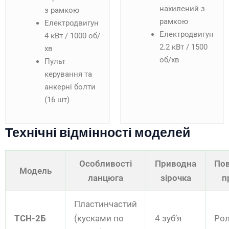
нахилений з
з рамкою
рамкою
Електродвигун
Електродвигун
4 кВт / 1000 об/
2.2 кВт / 1500
хв
об/хв
Пульт
керування та
анкерні болти
(16 шт)
Технічні відмінності моделей
Особливості
Приводна
По
Модель
ланцюга
зірочка
п
Пластинчастий
ТСН-2Б
(кусками по
4 зуб’я
Ро