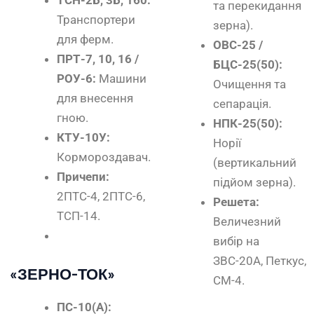
ТСН-2Б, 3Б, 160:
та перекидання
Транспортери
зерна).
для ферм.
ОВС-25 /
ПРТ-7, 10, 16 /
БЦС-25(50):
РОУ-6:
Машини
Очищення та
для внесення
сепарація.
гною.
НПК-25(50):
КТУ-10У:
Норії
Кормороздавач.
(вертикальний
Причепи:
підйом зерна).
2ПТС-4, 2ПТС-6,
Решета:
ТСП-14.
Величезний
вибір на
ЗВС-20А, Петкус,
«ЗЕРНО-ТОК»
СМ-4.
ПС-10(А):