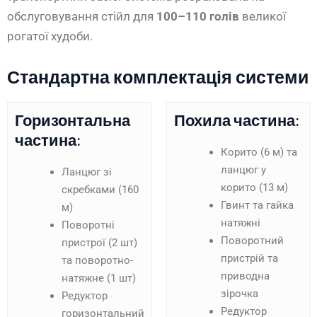
обслуговування стійл для
100–110 голів
великої
рогатої худоби.
Стандартна комплектація системи
Горизонтальна
Похила частина:
частина:
Корито (6 м) та
ланцюг у
Ланцюг зі
корито (13 м)
скребками (160
Гвинт та гайка
м)
натяжні
Поворотні
Поворотний
пристрої (2 шт)
пристрій та
та поворотно-
приводна
натяжне (1 шт)
зірочка
Редуктор
Редуктор
горизонтальний