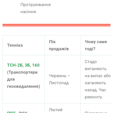
Протруювання
насіння.
Пік
Чому саме
Техніка
продажів
тоді?
Стадо
ТСН-2Б, 3Б, 160
виганяють
(Транспортери
Червень –
на випас або
для
Листопад
заганяють
гноєвидалення)
назад. Час
ремонту.
Лютий