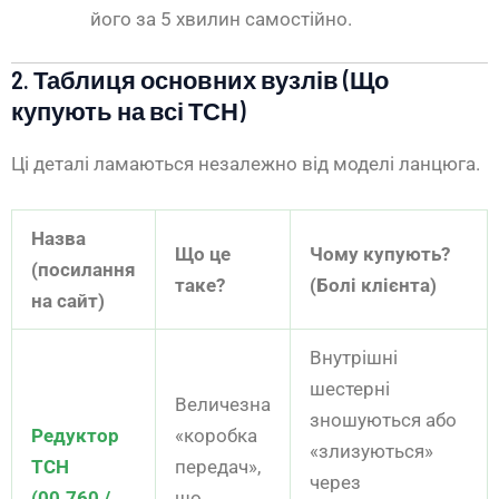
його за 5 хвилин самостійно.
2. Таблиця основних вузлів (Що
купують на всі ТСН)
Ці деталі ламаються незалежно від моделі ланцюга.
Назва
Що це
Чому купують?
(посилання
таке?
(Болі клієнта)
на сайт)
Внутрішні
шестерні
Величезна
зношуються або
Редуктор
«коробка
«злизуються»
ТСН
передач»,
через
(00.760 /
що