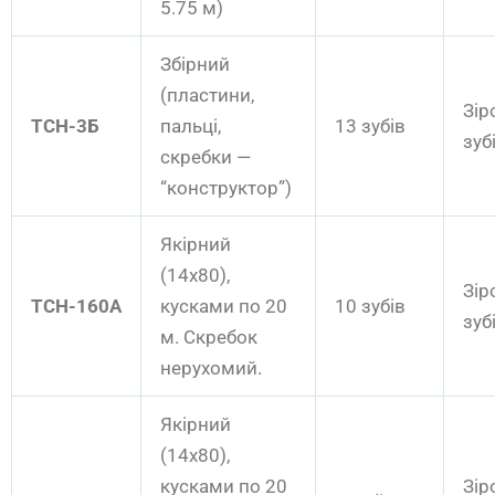
5.75 м)
Збірний
(пластини,
Зір
ТСН-3Б
пальці,
13 зубів
зуб
скребки —
“конструктор”)
Якірний
(14х80),
Зір
ТСН-160А
кусками по 20
10 зубів
зуб
м. Скребок
нерухомий.
Якірний
(14х80),
кусками по 20
Зір