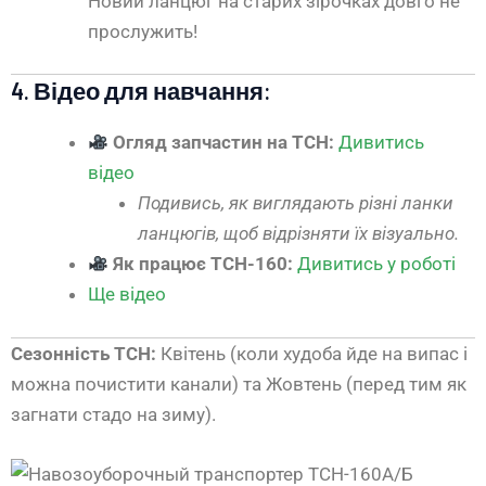
Новий ланцюг на старих зірочках довго не
прослужить!
4. Відео для навчання:
Огляд запчастин на ТСН:
Дивитись
відео
Подивись, як виглядають різні ланки
ланцюгів, щоб відрізняти їх візуально.
Як працює ТСН-160:
Дивитись у роботі
Ще відео
Сезонність ТСН:
Квітень (коли худоба йде на випас і
можна почистити канали) та Жовтень (перед тим як
загнати стадо на зиму).