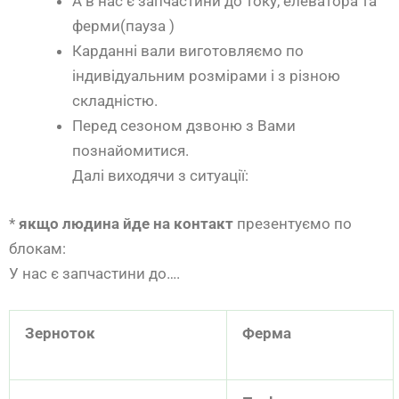
А в нас є запчастини до току, елеватора та
ферми(пауза )
Карданні вали виготовляємо по
індивідуальним розмірами і з різною
складністю.
Перед сезоном дзвоню з Вами
познайомитися.
Далі виходячи з ситуації:
*
якщо людина йде на контакт
презентуємо по
блокам:
У нас є запчастини до….
Зерноток
Ферма