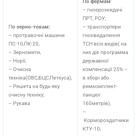
По фермам
:
– гноєрозкидачі
ПРТ, РОУ;
П
о зерно-токам:
– транспортери
– протравочні машини
гноєвидалення
ПС-10,ПК-20,
ТСН всіх видів( на
– Зерномети,
них діє программа
– Норії,
державної
– Очисна
компенсації 25% –
техніка(ОВС,БЦС,Петкуса),
в зборі або
– Решета на будь-яку
ремкомплект-
очисну техніку;
ланцюг
– Рукава
160метрів),
–
Кормороздатчики
КТУ-10;