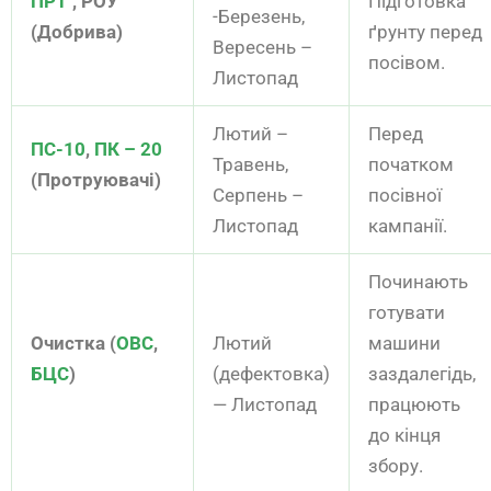
ПРТ
, РОУ
Підготовка
-Березень,
(Добрива)
ґрунту перед
Вересень –
посівом.
Листопад
Лютий –
Перед
ПС-10
,
ПК – 20
Травень,
початком
(Протруювачі)
Серпень –
посівної
Листопад
кампанії.
Починають
готувати
Очистка (
ОВС
,
Лютий
машини
БЦС
)
(дефектовка)
заздалегідь,
— Листопад
працюють
до кінця
збору.