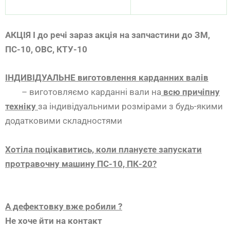
АКЦІЯ І до речі зараз акція на запчастини до ЗМ,
ПС-10, ОВС, КТУ-10
ІНДИВІДУАЛЬНЕ виготовлення карданних валів
– виготовляємо карданні вали на
всю причіпну
техніку
за індивідуальними розмірами з будь-якими
додатковими складностями
Хотіла поцікавитись, коли плануєте запускати
протравочну машину ПС-10, ПК-20?
А дефектовку вже робили ?
Не хоче йти на контакт