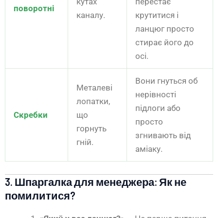
кутах
перестає
поворотні
каналу.
крутитися і
ланцюг просто
стирає його до
осі.
Вони гнуться об
Металеві
нерівності
лопатки,
підлоги або
Скребки
що
просто
горнуть
згнивають від
гній.
аміаку.
3. Шпаргалка для менеджера: Як не
помилитися?