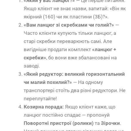
«Який у вас ланцюг?»
— Це перше питання.
Якщо клієнт не знає назви, запитай: «Він як
якірний (160) чи як пластини (3Б)?».
«Вам ланцюг зі скребками чи голий?»
—
Часто клієнти купують тільки ланцюг, а
старі скребки переварюють самі. Але
вигідніше продати комплект
«ланцюг +
скребки»
, бо вони вже збалансовані на
заводі.
«Який редуктор: великий горизонтальний
чи малий похилий?»
— На одному
транспортері стоїть два різні редуктори. Не
переплутайте!
Козирна порада:
Якщо клієнт каже, що
ланцюг постійно спадає — пропонуй
Поворотні пристрої (ролики)
та
Зірочки
.