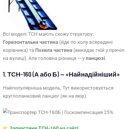
Всі моделі ТСН мають схожу структуру:
Горизонтальна частина
(йде по колу всередині
корівника) та
Похила частина
(викидає гній у причіп
на вулиці). Але головна різниця — у
ланцюзі
.
1. ТСН-160 (А або Б) — «Найнадійніший»
Найпопулярніша модель. Тут використовується
круглоланковий ланцюг (як на якір).
Запчастини ТСН-160 на сайті