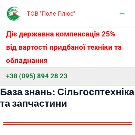
Перейти
Mai
до
ТОВ "Поле Плюс"
Men
вмісту
Діє державна компенсація 25%
від вартості придбаної техніки та
обладнання
+38 (095) 894 28 23
База знань: Сільгосптехніка
та запчастини