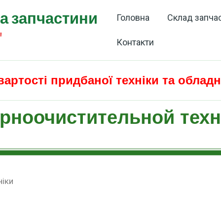
та запчастини
Головна
Склад запча
"
Контакти
вартості придбаної техніки та облад
ерноочистительной тех
ніки