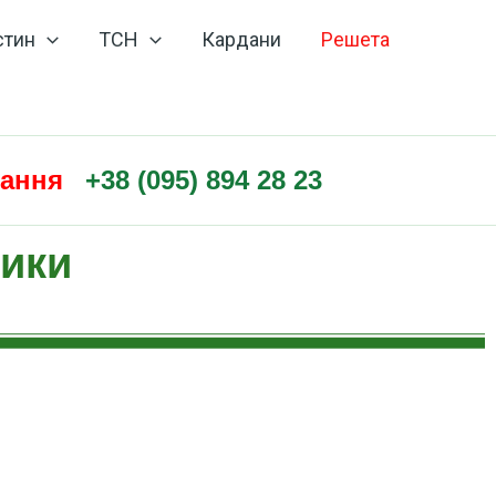
стин
ТСН
Кардани
Решета
нання
+38 (095) 894 28 23
ники