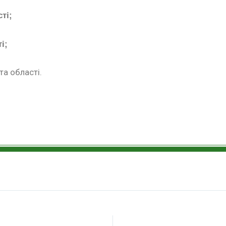
ті;
і;
та області.