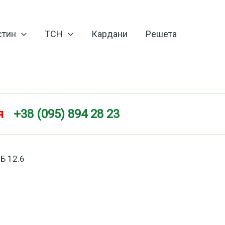
стин
ТСН
Кардани
Решета
я
+38 (095) 894 28 23
Б 12.6