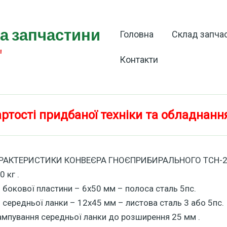
та запчастини
Головна
Склад запча
"
Контакти
ртості придбаної техніки та обладнанн
АРАКТЕРИСТИКИ КОНВЕЄРА ГНОЄПРИБИРАЛЬНОГО ТСН-2
0 кг .
 бокової пластини – 6х50 мм – полоса сталь 5пс.
 середньої ланки – 12х45 мм – листова сталь 3 або 5пс.
ампування середньої ланки до розширення 25 мм .