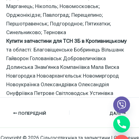
Марганець; Нікополь; Новомосковськ;
Орджонікідзе; Павлоград; Перещепино;
Першотравенськ; Подгородное; Пятихатки;
Синельниково; Терновка
Купити запчастини для ТСН 3Б в Кропивницькому
та області: Благовіщенське Бобринець Вільшанк
Гайворон Голованівськ Добровеличківка
Долинська Знам’янка Компаніївка Мала Виска
Новгородка Новоархангельськ Новомиргород
Новоукраїнка Олександрівка Олександрія
Онуфріївка Петрове Світловодськ Устинівка
ПОПЕРЕДНІЙ
ДАЛІ
chaty
Hide
Copyright © 2026 Сільгосптехніка та запчастини | Створення