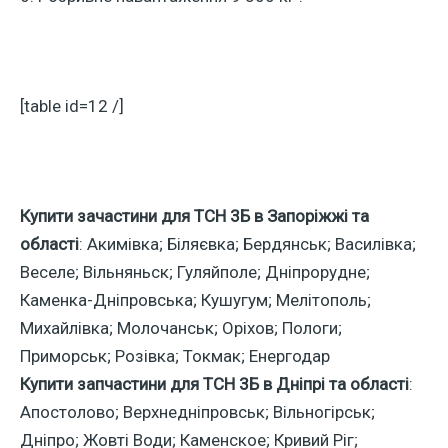
[table id=12 /]
Купити зачастини для ТСН 3Б в Запоріжжі та
області
: Акимівка; Біляєвка; Бердянськ; Василівка;
Веселе; Вільняньск; Гуляйполе; Дніпрорудне;
Каменка-Дніпровська; Кушугум; Мелітополь;
Михайлівка; Молочанськ; Оріхов; Пологи;
Приморськ; Розівка; Токмак; Енергодар
Купити запчастини для ТСН 3Б в Дніпрі та області
:
Апостолово; Верхнедніпровськ; Вільногірськ;
Дніпро; Жовті Води; Каменское; Кривий Ріг;