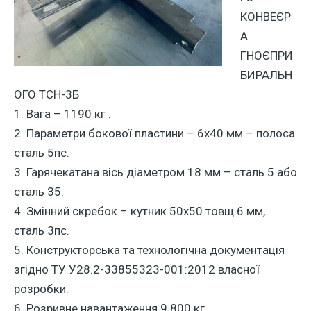
КОНВЕЄР
А
ГНОЄПРИ
БИРАЛЬН
ОГО ТСН-3Б
1. Вага – 1190 кг .
2. Параметри бокової пластини – 6х40 мм – полоса
сталь 5пс.
3. Гарячекатана вісь діаметром 18 мм – сталь 5 або
сталь 35.
4. Змінний скребок – кутник 50х50 товщ.6 мм,
сталь 3пс.
5. Конструкторська та технологічна документація
згідно ТУ У28.2-33855323-001:2012 власної
розробки.
6. Розривне навантаження 9 800 кг .