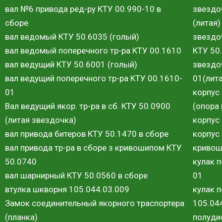
вал №6 привода ред-ру КТУ 00.990-10 в
звездо
сборе
(литая)
вал ведомый КТУ 50.6035 (голый)
звездо
вал ведомый поперечного тр-ра КТУ 00.1610
КТУ 50
вал ведущий КТУ 50.6001 (голый)
звездо
вал ведущий поперечного тр-ра КТУ 00.1610-
01(лит
01
корпус
Вал ведущий якор. тр-ра в сб. КТУ 50.0900
(опора
(литая звездочка)
корпус
вал привода битеров КТУ 50.1470 в сборе
корпус
вал привода тр-ра в сборе з кривошипом КТУ
кривош
50.0740
кулак 
вал шарнирный КТУ 50.0560 в сборе
01
втулка шкворня 105.044.03.009
кулак 
Замок соединительный якорного траспортера
105.04
(планка)
полуди