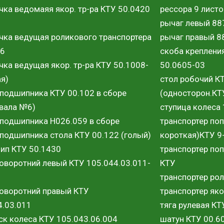
чка ведомаяя якор. тр-ра КТУ 50.0420
рессора 9 листо
рычаг левый 8
чка ведущая роликового транспортера
рычаг правый 
.6
скоба креплени
чка ведущая якор. тр-ра КТУ 50.1008-
50.0605-03
ая)
стол робочий К
 подшипника КТУ 00.102 в сборе
(односторон.КТ
 вала №6)
ступица колеса 
 подшипника Н026.059 в сборе
транспортер поп
 подшипника стола КТУ 00.122 (голый)
короткая)КТУ 9
ип КТУ 50.1430
транспортер поп
поворотний левый КТУ 105.044.03.011-
КТУ
транспортер ро
поворотний правый КТУ
транспортер як
4.03.011
тяга рулевая КТ
ск колеса КТУ 105.043.06.004
шатун КТУ 00.6