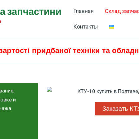
та запчастини
Главная
Склад запча
"
Контакты
вартості придбаної техніки та облад
вание,
овке и
Заказать КТ
енажа