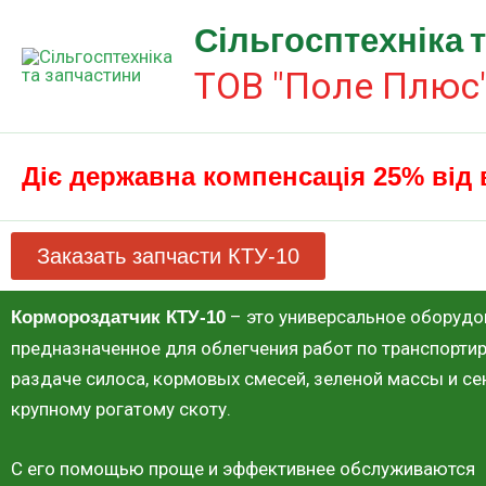
Перейти
Сільгосптехніка 
к
содержимому
ТОВ "Поле Плюс
Діє державна компенсація 25% від 
Заказать запчасти КТУ-10
– это универсальное оборудо
Кормороздатчик КТУ-10
предназначенное для облегчения работ по транспортир
раздаче силоса, кормовых смесей, зеленой массы и с
крупному рогатому скоту.
С его помощью проще и эффективнее обслуживаются