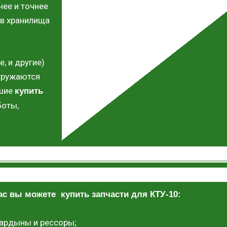
нее и точнее
 в хранилища
, и другие)
ыгружаются
вшие
купить
боты,
ас вы можете купить запчасти для КТУ-10:
ардыны и рессоры;