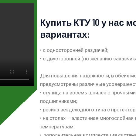
Купить КТУ 10 у нас м
вариантах:
• с односторонней раздачей;
• с двусторонней (по желанию заказчика
Для повышения надежности, в обеих м
предусмотрены различные усовершенст
• ступица на восемь шпилек с прочным
подшипниками;
• резина вездеходного типа с протектор
• на столах – эластичная многослойная 
температурам;
• дополнительная комплектация систем