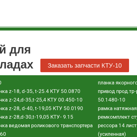
й для
кладах
Заказать запчасти КТУ-10
0
планка якорног
ка z-18, d-35, t-25.4 КТУ 50.0870
привод прод.тр
ка z-24,d-35,t-25,4 КТУ 00.450-10
50.1480-10
ка z-28, d-40, t-19,05 КТУ 50.0190
рамка натяжная
ка z-28,d-30,t-19,05 КТУ- 9.15
ремкомплект ст
чка ведомая роликового транспортера
рессора 14 лист
.60
(усиленная)