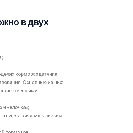
ожно в двух
).
оделях кормораздатчика,
вования. Основные из них:
и качественными
ом «елочка»;
лента, устойчивая к низким
ой тормозов;