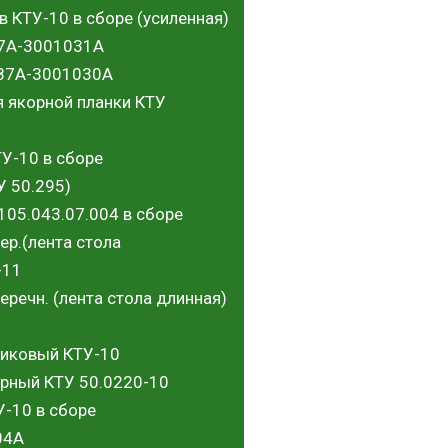
в КТУ-10 в сборе (усиленная)
87А-3001031А
887А-3001030А
я якорной планки КТУ
ТУ-10 в сборе
У 50.295)
105.043.07.004 в сборе
ер.(лента стола
-11
еречн. (лента стола длинная)
ликовый КТУ-10
орный КТУ 50.0220-10
У-10 в сборе
04А