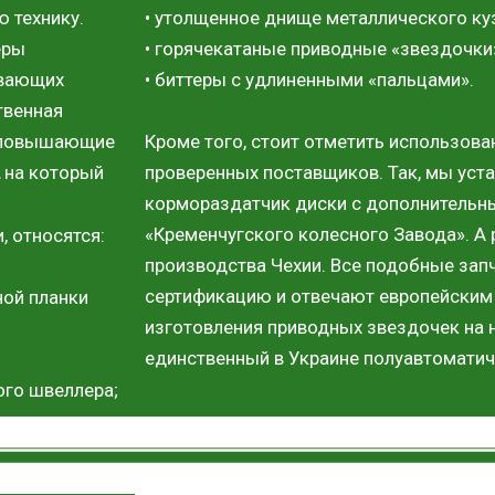
 технику.
• утолщенное днище металлического куз
еры
• горячекатаные приводные «звездочки
ивающих
• биттеры с удлиненными «пальцами».
твенная
Кроме того, стоит отметить использов
я повышающие
проверенных поставщиков. Так, мы уст
на который
кормораздатчик диски с дополнительн
«Кременчугского колесного Завода». А
 относятся:
производства Чехии. Все подобные зап
;
сертификацию и отвечают европейским 
ной планки
изготовления приводных звездочек на 
единственный в Украине полуавтоматич
ого швеллера;