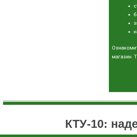
с
б
з
н
Ознакоми
магазин. 
КТУ-10: над