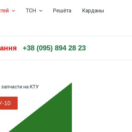
стей
ТСН
Решёта
Карданы
нання
+38 (095) 894 28 23
У-10