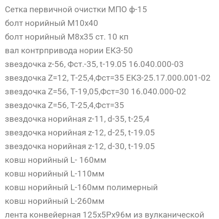
Сетка первичной очистки МПО ф-15
болт норийный М10х40
болт норийный М8х35 ст. 10 кп
вал контрпривода нории ЕКЗ-50
звездочка z-56, Фст.-35, t-19.05 16.040.000-03
звездочка Z=12, Т-25,4,Фст=35 ЕКЗ-25.17.000.001-02
звездочка Z=56, Т-19,05,Фст=30 16.040.000-02
звездочка Z=56, Т-25,4,Фст=35
звездочка норийная z-11, d-35, t-25,4
звездочка норийная z-12, d-25, t-19.05
звездочка норийная z-12, d-30, t-19.05
ковш норийный L- 160мм
ковш норийный L-110мм
ковш норийный L-160мм полимерный
ковш норийный L-260мм
лента конвейерная 125х5Рх96м из вулканической