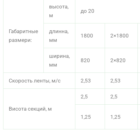
высота,
до 20
м
Габаритные
длинна,
1800
2×1800
размери:
мм
ширина,
820
2×820
мм
Скорость ленты, м/с
2,53
2,53
2,5
2,5
Висота секций, м
1,25
1,25