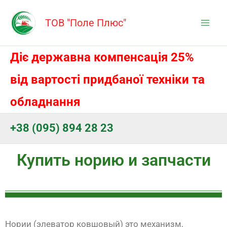
Перейти
Mai
к
ТОВ "Поле Плюс"
Men
содержимому
Діє державна компенсація 25%
від вартості придбаної техніки та
обладнання
+38 (095) 894 28 23
Купить норию и запчасти
Нории (элеватор ковшовый) это механизм,